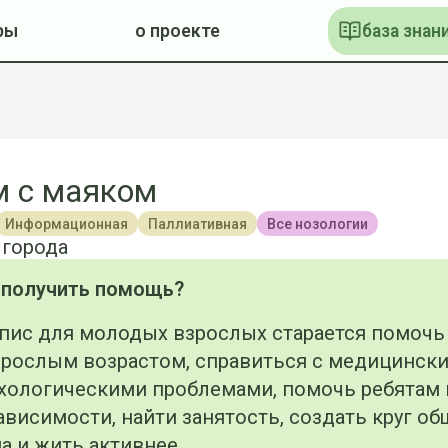
ры
о проекте
база знан
 с маяком
Информационная
Паллиативная
Все нозологии
 города
 получить помощь?
пис для молодых взрослых старается помочь
зрослым возрастом, справиться с медицинск
хологическими проблемами, помочь ребятам 
ависимости, найти занятость, создать круг об
а и жить активнее.