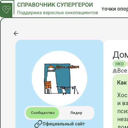
точки опо
Дом
НКО
Все
Как
Хос
и в
пси
Сообщество
Лидер
нез
Официальный сайт
дом