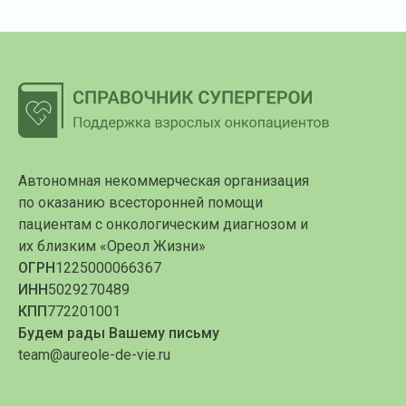
Автономная некоммерческая организация
по оказанию всесторонней помощи
пациентам с онкологическим диагнозом и
их близким «Ореол Жизни»
ОГРН
1225000066367
ИНН
5029270489
КПП
772201001
Будем рады Вашему письму
team@aureole-de-vie.ru