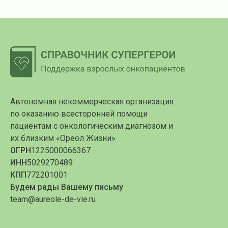
Автономная некоммерческая организация
по оказанию всесторонней помощи
пациентам с онкологическим диагнозом и
их близким «Ореол Жизни»
ОГРН
1225000066367
ИНН
5029270489
КПП
772201001
Будем рады Вашему письму
team@aureole-de-vie.ru