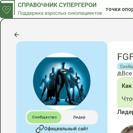
точки опо
FGF
Сообщ
Все
Как
Что
Лиде
Сообщество
Лидер
Официальный сайт