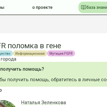
ры
о проекте
база знан
R поломка в гене
ество
Информационная
Мутация FGFR
 города
 получить помощь?
бы получить помощь, обратитесь в личные с
р
Наталья Зеленкова