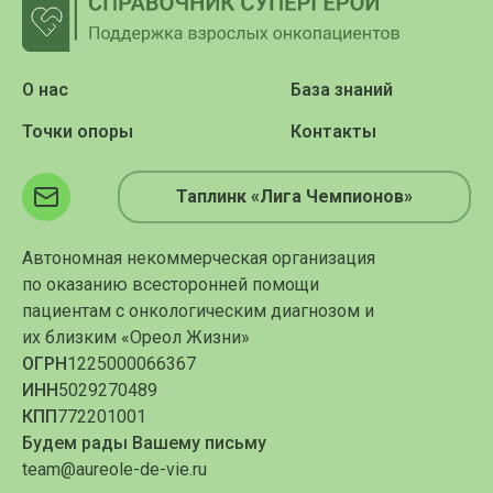
О нас
База знаний
Точки опоры
Контакты
Таплинк «Лига Чемпионов»
Автономная некоммерческая организация
по оказанию всесторонней помощи
пациентам с онкологическим диагнозом и
их близким «Ореол Жизни»
ОГРН
1225000066367
ИНН
5029270489
КПП
772201001
Будем рады Вашему письму
team@aureole-de-vie.ru