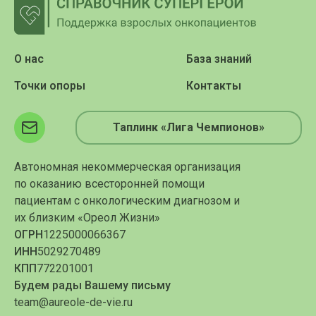
О нас
База знаний
Точки опоры
Контакты
Таплинк «Лига Чемпионов»
Автономная некоммерческая организация
по оказанию всесторонней помощи
пациентам с онкологическим диагнозом и
их близким «Ореол Жизни»
ОГРН
1225000066367
ИНН
5029270489
КПП
772201001
Будем рады Вашему письму
team@aureole-de-vie.ru