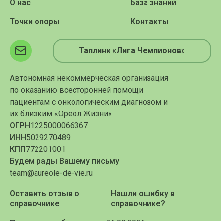
О нас
База знаний
Точки опоры
Контакты
Таплинк «Лига Чемпионов»
Автономная некоммерческая организация
по оказанию всесторонней помощи
пациентам с онкологическим диагнозом и
их близким «Ореол Жизни»
ОГРН
1225000066367
ИНН
5029270489
КПП
772201001
Будем рады Вашему письму
team@aureole-de-vie.ru
Оставить отзыв о
Нашли ошибку в
справочнике
справочнике?