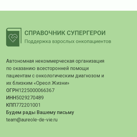
Автономная некоммерческая организация
по оказанию всесторонней помощи
пациентам с онкологическим диагнозом и
их близким «Ореол Жизни»
ОГРН
1225000066367
ИНН
5029270489
КПП
772201001
Будем рады Вашему письму
team@aureole-de-vie.ru