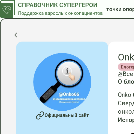
точки опо
Onk
Блоге
Все
О бло
Onko
Сверд
онкол
Официальный сайт
Исто