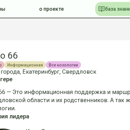
ры
о проекте
база знан
o 66
р
Информационная
Все нозологии
 города, Екатеринбург, Свердловск
гере
 66 — Это информационная поддержка и марш
ловской области и их родственников. А так 
огии.
рия лидера