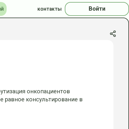
Войти
ий
контакты
рутизация онкопациентов
же равное консультирование в