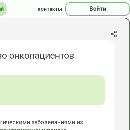
Войти
ий
контакты
во онкопациентов
огическими заболеваниями из