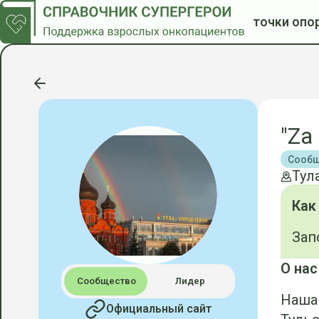
точки опо
"Za
Сообщ
Тул
Как
Зап
О нас
Сообщество
Лидер
Наша
Официальный сайт