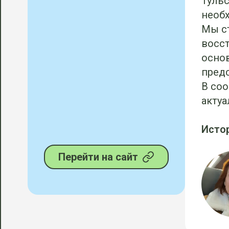
Тульс
необ
‌Мы с
восст
основ
предс
В соо
акту
Исто
Перейти на сайт