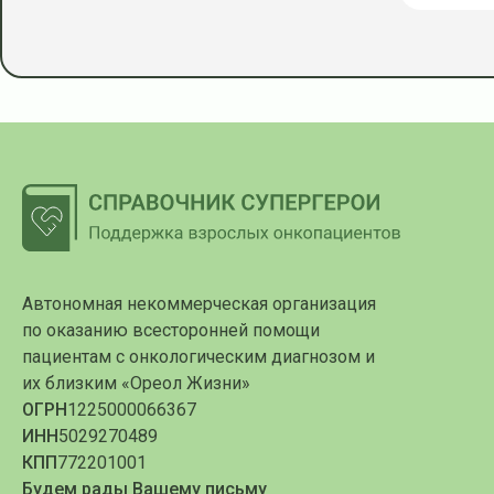
Автономная некоммерческая организация
по оказанию всесторонней помощи
пациентам с онкологическим диагнозом и
их близким «Ореол Жизни»
ОГРН
1225000066367
ИНН
5029270489
КПП
772201001
Будем рады Вашему письму