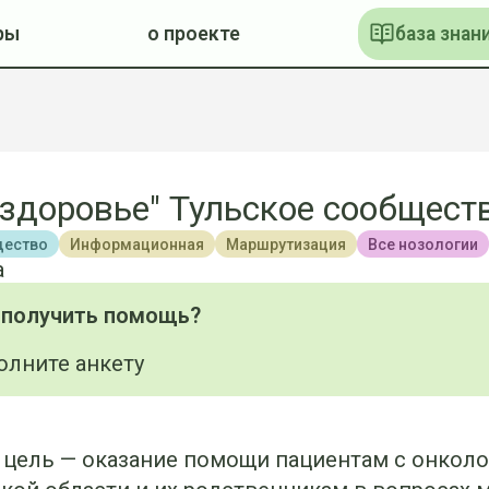
ры
о проекте
база знан
 здоровье" Тульское сообщест
ество
Информационная
Маршрутизация
Все нозологии
а
 получить помощь?
олните анкету
 цель — оказание помощи пациентам с онкол