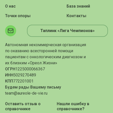
О нас
База знаний
Точки опоры
Контакты
Таплинк «Лига Чемпионов»
Автономная некоммерческая организация
по оказанию всесторонней помощи
пациентам с онкологическим диагнозом и
их близким «Ореол Жизни»
ОГРН
1225000066367
ИНН
5029270489
КПП
772201001
Будем рады Вашему письму
team@aureole-de-vie.ru
Оставить отзыв о
Нашли ошибку в
справочнике
справочнике?