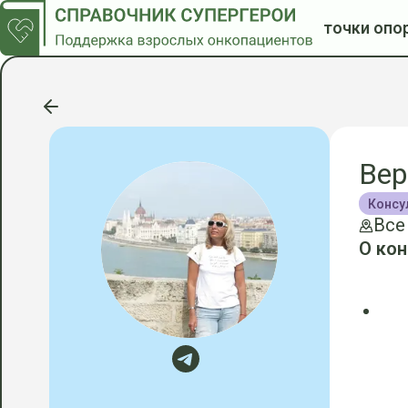
точки опо
Вер
Консу
Все
О кон