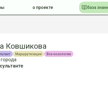
ры
о проекте
база знан
а Ковшикова
льтант
Маршрутизация
Все нозологии
 города
сультанте