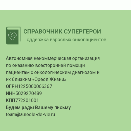
Автономная некоммерческая организация
по оказанию всесторонней помощи
пациентам с онкологическим диагнозом и
их близким «Ореол Жизни»
ОГРН
1225000066367
ИНН
5029270489
КПП
772201001
Будем рады Вашему письму
team@aureole-de-vie.ru