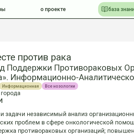
ры
о проекте
база знан
сте против рака
д Поддержки Противораковых Ор
а». Информационно-Аналитическо
Информационная
Все нозологии
 города
И
и задачи независимый анализ организационн
еских проблем в сфере онкологической помо
ержка противораковых организаций; повыше