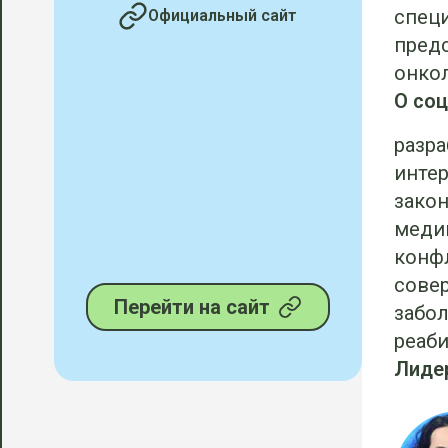
спец
Официальный сайт
предс
онко
О со
разра
инте
закон
меди
конф
сове
Перейти на сайт
забол
реаб
Лиде