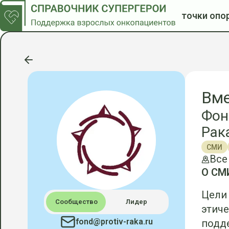
точки опо
Вме
Фон
Рак
СМИ
Все
О СМ
Цели 
Сообщество
Лидер
этич
fond@protiv-raka.ru
подд