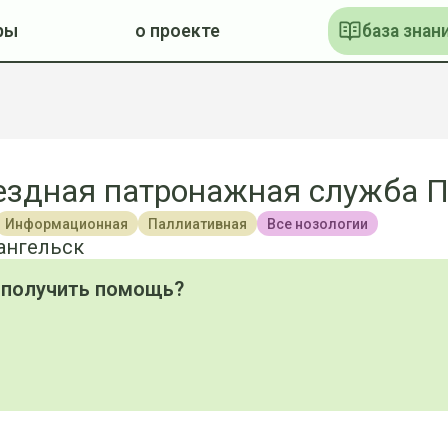
ры
о проекте
база знан
здная патронажная служба 
Информационная
Паллиативная
Все нозологии
ангельск
 получить помощь?