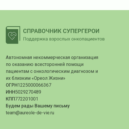
Автономная некоммерческая организация
по оказанию всесторонней помощи
пациентам с онкологическим диагнозом и
их близким «Ореол Жизни»
ОГРН
1225000066367
ИНН
5029270489
КПП
772201001
Будем рады Вашему письму
team@aureole-de-vie.ru